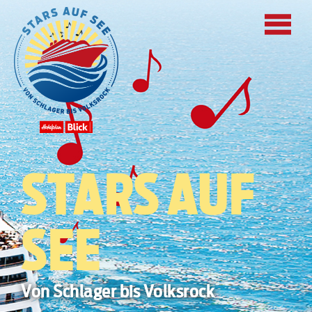
STARS AUF
SEE
Von Schlager bis Volksrock